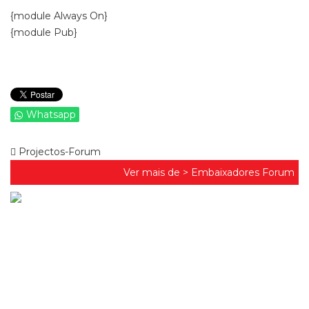
{module Always On}
{module Pub}
Whatsapp
Projectos-Forum
Ver mais de >
Embaixadores Forum