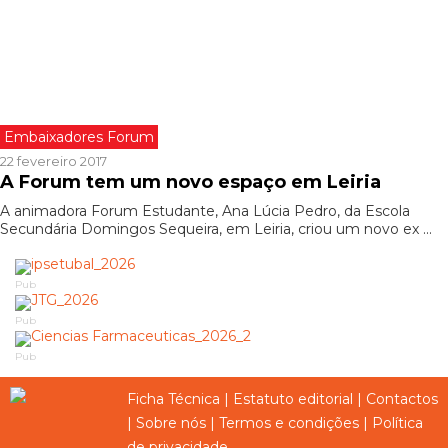
Embaixadores Forum
22 fevereiro 2017
A Forum tem um novo espaço em Leiria
A animadora Forum Estudante, Ana Lúcia Pedro, da Escola
Secundária Domingos Sequeira, em Leiria, criou um novo ex ...
Pub
Pub
Pub
Ficha Técnica
|
Estatuto editorial
|
Contactos
|
Sobre nós
|
Termos e condições
|
Política
de privacidade