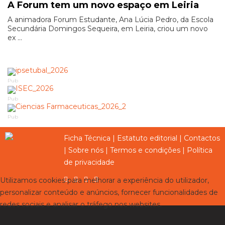
A Forum tem um novo espaço em Leiria
A animadora Forum Estudante, Ana Lúcia Pedro, da Escola
Secundária Domingos Sequeira, em Leiria, criou um novo
ex ...
Pub
Pub
Pub
Ficha Técnica
|
Estatuto editorial
|
Contactos
|
Sobre nós
|
Termos e condições
|
Política
de privacidade
Utilizamos cookies para melhorar a experiência do utilizador,
personalizar conteúdo e anúncios, fornecer funcionalidades de
redes sociais e analisar o tráfego nos websites.