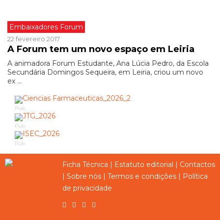
Embaixadores Forum
22 fevereiro 2017
A Forum tem um novo espaço em Leiria
A animadora Forum Estudante, Ana Lúcia Pedro, da Escola
Secundária Domingos Sequeira, em Leiria, criou um novo
ex ...
Pub
Pub
Pub
Ficha Técnica
|
Estatuto editorial
|
Contactos
|
Sobre nós
|
Termos e condições
|
Política
de privacidade