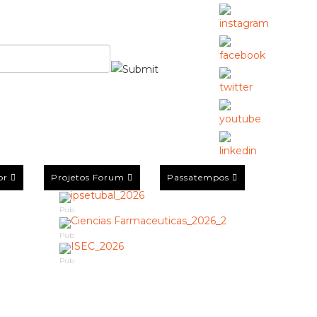
or
Projetos Forum
Passatempos
Pub
Pub
Pub