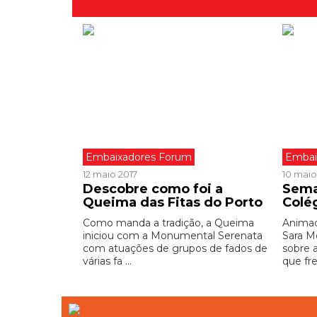
Embaixadores Forum
Embai
12 maio 2017
10 maio
Descobre como foi a
Sema
Queima das Fitas do Porto
Colé
Como manda a tradição, a Queima
Animad
iniciou com a Monumental Serenata
Sara M
com atuações de grupos de fados de
sobre 
várias fa ...
que fre