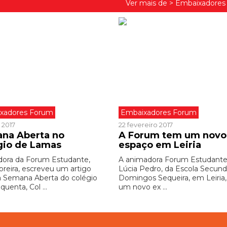
Ver mais de >
Embaixadores
xadores Forum
Embaixadores Forum
 2017
22 fevereiro 2017
na Aberta no
A Forum tem um novo
gio de Lamas
espaço em Leiria
ora da Forum Estudante,
A animadora Forum Estudante
oreira, escreveu um artigo
Lúcia Pedro, da Escola Secund
a Semana Aberta do colégio
Domingos Sequeira, em Leiria,
quenta, Col ...
um novo ex ...