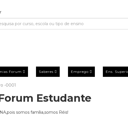
mias Forum
Saberes
Emprego
Ens. Superi
o -0001
Forum Estudante
ENA,pois somos família,somos Réis!