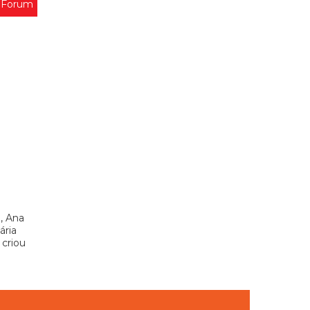
 Forum
, Ana
ária
 criou