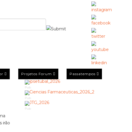
or
Projetos Forum
Passatempos
Pub
Pub
Pub
uma
 irão