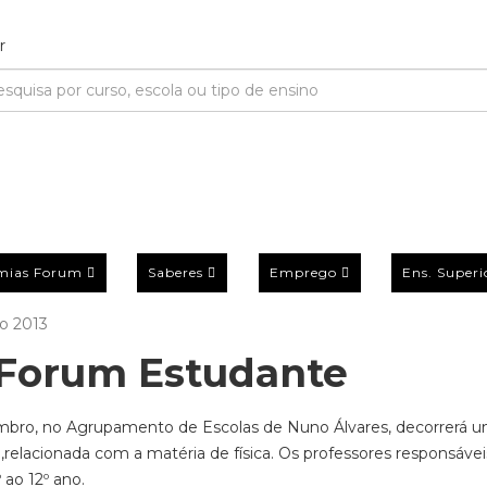
mias Forum
Saberes
Emprego
Ens. Superi
o 2013
Forum Estudante
embro, no Agrupamento de Escolas de Nuno Álvares, decorrerá 
relacionada com a matéria de física. Os professores responsáveis
 ao 12º ano.