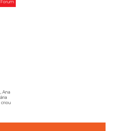
 Forum
, Ana
ária
 criou