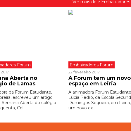
Ver mais de >
Embaixadores
xadores Forum
Embaixadores Forum
 2017
22 fevereiro 2017
na Aberta no
A Forum tem um novo
gio de Lamas
espaço em Leiria
ora da Forum Estudante,
A animadora Forum Estudante
oreira, escreveu um artigo
Lúcia Pedro, da Escola Secund
a Semana Aberta do colégio
Domingos Sequeira, em Leiria,
quenta, Col ...
um novo ex ...