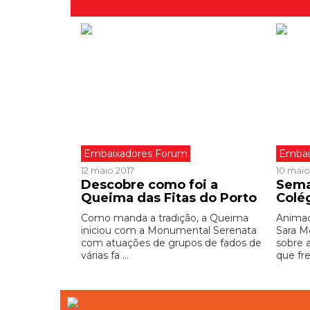
Embaixadores Forum
Embai
12 maio 2017
10 maio
Descobre como foi a
Sema
Queima das Fitas do Porto
Colé
Como manda a tradição, a Queima
Animad
iniciou com a Monumental Serenata
Sara M
com atuações de grupos de fados de
sobre 
várias fa ...
que fre