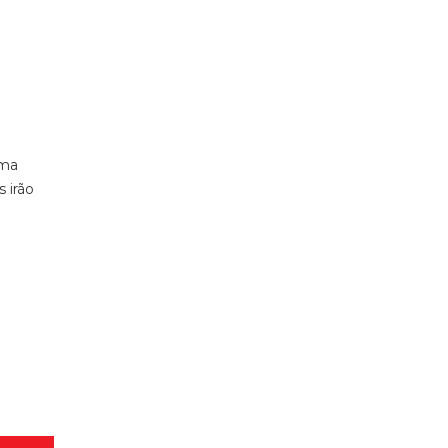
uma
 irão