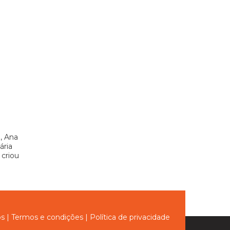
, Ana
ária
 criou
ós
|
Termos e condições
|
Política de privacidade