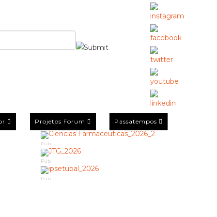
or
Projetos Forum
Passatempos
Pub
Pub
Pub