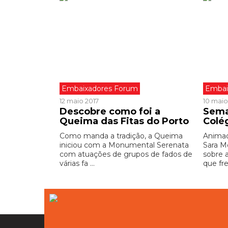
Embaixadores Forum
Embai
12 maio 2017
10 maio
Descobre como foi a
Sema
Queima das Fitas do Porto
Colé
Como manda a tradição, a Queima
Animad
iniciou com a Monumental Serenata
Sara M
com atuações de grupos de fados de
sobre 
várias fa ...
que fre