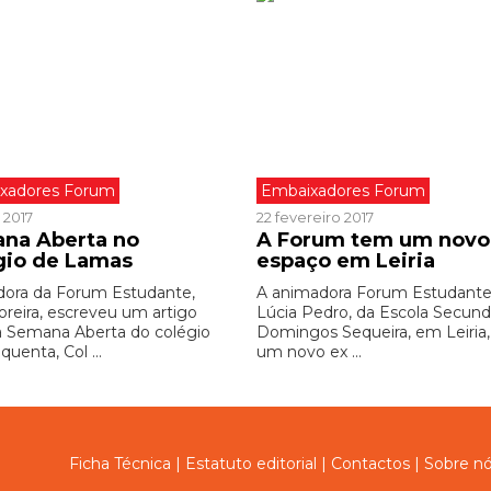
xadores Forum
Embaixadores Forum
 2017
22 fevereiro 2017
na Aberta no
A Forum tem um novo
gio de Lamas
espaço em Leiria
ora da Forum Estudante,
A animadora Forum Estudante
oreira, escreveu um artigo
Lúcia Pedro, da Escola Secund
a Semana Aberta do colégio
Domingos Sequeira, em Leiria,
quenta, Col ...
um novo ex ...
Ficha Técnica
|
Estatuto editorial
|
Contactos
|
Sobre n