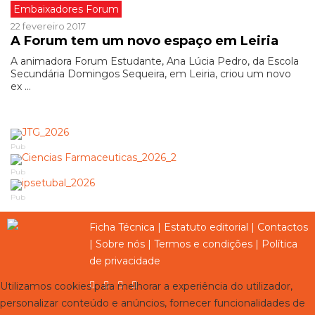
Embaixadores Forum
22 fevereiro 2017
A Forum tem um novo espaço em Leiria
A animadora Forum Estudante, Ana Lúcia Pedro, da Escola
Secundária Domingos Sequeira, em Leiria, criou um novo
ex ...
Pub
Pub
Pub
Ficha Técnica
|
Estatuto editorial
|
Contactos
|
Sobre nós
|
Termos e condições
|
Política
de privacidade
Utilizamos cookies para melhorar a experiência do utilizador,
personalizar conteúdo e anúncios, fornecer funcionalidades de