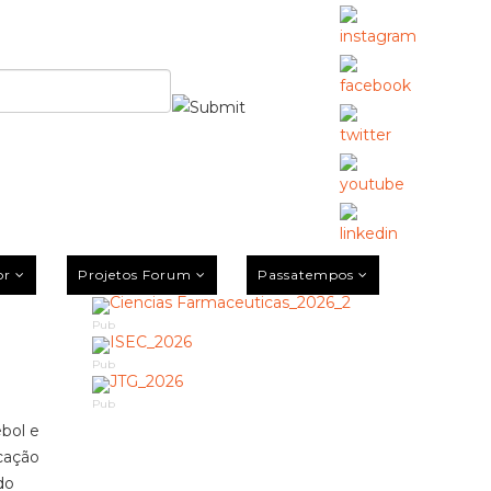
or
Projetos Forum
Passatempos
Pub
Pub
Pub
bol e
ucação
do