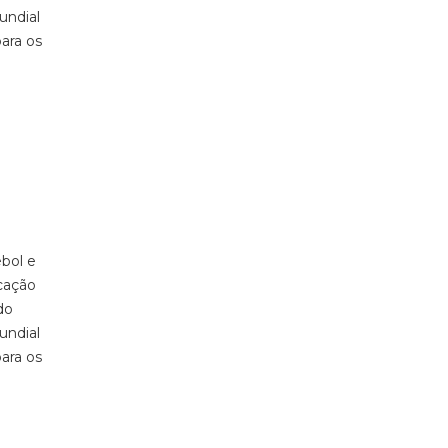
undial
ara os
bol e
ucação
do
undial
ara os