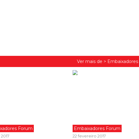
Ver mais de >
Embaixadores
xadores Forum
Embaixadores Forum
 2017
22 fevereiro 2017