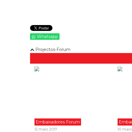
Whatsapp
Projectos-Forum
Embaixadores Forum
Embai
12 maio 2017
10 maio