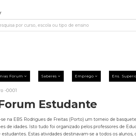
mias Forum
Saberes
Emprego
Ens. Superi
o -0001
Forum Estudante
u-se na EBS Rodrigues de Freitas (Porto) um torneio de basquete
es de idades. Isto tudo foi organizado pelos professores de Ed
e estudantes. Estas atividades destinavam-se a todos os alunos, 