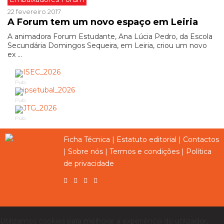
22 fevereiro 2017
A Forum tem um novo espaço em Leiria
A animadora Forum Estudante, Ana Lúcia Pedro, da Escola
Secundária Domingos Sequeira, em Leiria, criou um novo
ex ...
Pub
Pub
Pub
Ficha Técnica
|
Estatuto editorial
|
Contactos
|
Sobre nós
|
Termos e condições
|
Política
de privacidade
Utilizamos cookies para melhorar a experiência do utilizador,