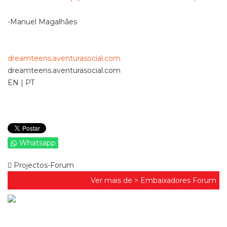
-Manuel Magalhães
dreamteens.aventurasocial.com
dreamteens.aventurasocial.com
EN | PT
Whatsapp
Projectos-Forum
Ver mais de >
Embaixadores Forum