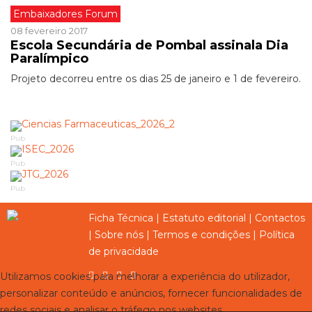
Embaixadores Forum
08 fevereiro 2017
Escola Secundária de Pombal assinala Dia
Paralímpico
Projeto decorreu entre os dias 25 de janeiro e 1 de fevereiro.
Pub
Pub
Pub
Ficha Técnica
|
Estatuto editorial
|
Contactos
|
Sobre nós
|
Termos e condições
|
Política
de privacidade
Utilizamos cookies para melhorar a experiência do utilizador,
personalizar conteúdo e anúncios, fornecer funcionalidades de
redes sociais e analisar o tráfego nos websites.