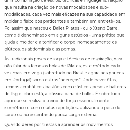
uma combinação de estilos, técnicas e linguagens, naquilo
que resulta na criação de novas modalidades e sub-
modalidades, cada vez mais eficazes na sua capacidade em
moldar o físico dos praticantes e também em entretê-los.
Foi assim que nasceu o Ballet Pilates - ou o Xtend Barre,
como é denominado em alguns estúdios - uma prática que
ajuda a moldar e a tonificar o corpo, nomeadamente os
glúteos, os abdominais e as pernas.
Às tradicionais poses de ioga e técnicas de respiração, para
não falar das famosas bolas de Pilates, este método cada
vez mais em voga (sobretudo no Brasil e agora aos poucos
em Portugal) soma outros "adereços". Pode haver fitas,
tecidos acrobáticos, bastões com elásticos, pesos e halteres
de 1kg e, claro está, a clássica barra de ballet. É sobretudo
aqui que se realiza o treino de força essencialmente
isométrico e com muitas repetições, utilizando o peso do
corpo ou acrescentando pouca carga externa.
Quando deres por ti estás a aprender os movimentos