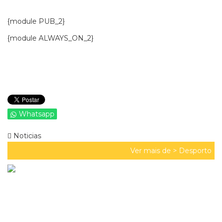
{module PUB_2}
{module ALWAYS_ON_2}
Whatsapp
Noticias
Ver mais de >
Desporto