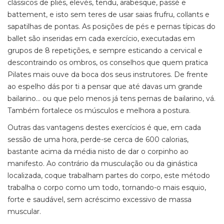
clássicos de pliés, elevés, tendu, arabesque, passé e
battement, e isto sem teres de usar saias frufru, collants e
sapatilhas de pontas. As posições de pés e pernas típicas do
ballet são inseridas em cada exercício, executadas em
grupos de 8 repetições, e sempre esticando a cervical e
descontraindo os ombros, os conselhos que quem pratica
Pilates mais ouve da boca dos seus instrutores. De frente
ao espelho dás por ti a pensar que até davas um grande
bailarino... ou que pelo menos já tens pernas de bailarino, vá.
Também fortalece os músculos e melhora a postura.
Outras das vantagens destes exercícios é que, em cada
sessão de uma hora, perde-se cerca de 600 calorias,
bastante acima da média nisto de dar o corpinho ao
manifesto. Ao contrário da musculação ou da ginástica
localizada, coque trabalham partes do corpo, este método
trabalha o corpo como um todo, tornando-o mais esquio,
forte e saudável, sem acréscimo excessivo de massa
muscular.