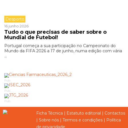
Desporto
16 junho 2026
Tudo o que precisas de saber sobre o
Mundial de Futebol!
Portugal começa a sua participação no Campeonato do
Mundo da FIFA 2026 a 17 de junho, numa edição com vária
...
Pub
Pub
Pub
Ficha Técnica
|
Estatuto editorial
|
Contactos
|
Sobre nós
|
Termos e condições
|
Política
de privacidade