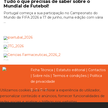
Tudo o que precisas de saber sobre o
Mundial de Futebol!
Portugal começa a sua participação no Campeonato do
Mundo da FIFA 2026 a 17 de junho, numa edição com vária
...
Pub
Pub
Pub
Ficha Técnica
|
Estatuto editorial
|
Contactos
|
Sobre nós
|
Termos e condições
|
Política
de privacidade
Utilizamos cookies para melhorar a experiência do utilizador,
personalizar conteúdo e anúncios, fornecer funcionalidades de
redes sociais e analisar o tráfego nos websites.