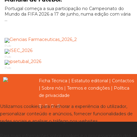
Portugal começa a sua participação no Campeonato do
Mundo da FIFA 2026 a 17 de junho, numa edição com vária
...
Pub
Pub
Pub
Ficha Técnica
|
Estatuto editorial
|
Contactos
|
Sobre nós
|
Termos e condições
|
Política
de privacidade
Utilizamos cookies para melhorar a experiência do utilizador,
personalizar conteúdo e anúncios, fornecer funcionalidades de
redes sociais e analisar o tráfego nos websites.
Para mais informações sobre cookies e o processamento dos