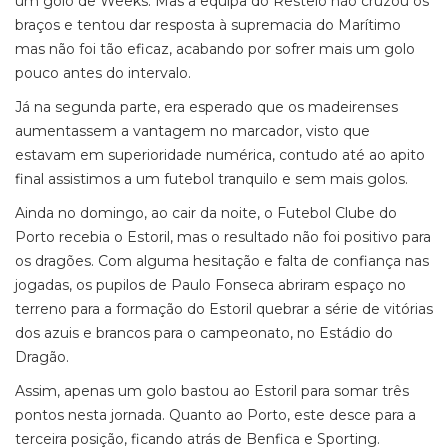
um golo de Weeks. Mas a equipa do Restelo não cruzou os
braços e tentou dar resposta à supremacia do Marítimo
mas não foi tão eficaz, acabando por sofrer mais um golo
pouco antes do intervalo.
Já na segunda parte, era esperado que os madeirenses
aumentassem a vantagem no marcador, visto que
estavam em superioridade numérica, contudo até ao apito
final assistimos a um futebol tranquilo e sem mais golos.
Ainda no domingo, ao cair da noite, o Futebol Clube do
Porto recebia o Estoril, mas o resultado não foi positivo para
os dragões. Com alguma hesitação e falta de confiança nas
jogadas, os pupilos de Paulo Fonseca abriram espaço no
terreno para a formação do Estoril quebrar a série de vitórias
dos azuis e brancos para o campeonato, no Estádio do
Dragão.
Assim, apenas um golo bastou ao Estoril para somar três
pontos nesta jornada. Quanto ao Porto, este desce para a
terceira posição, ficando atrás de Benfica e Sporting.