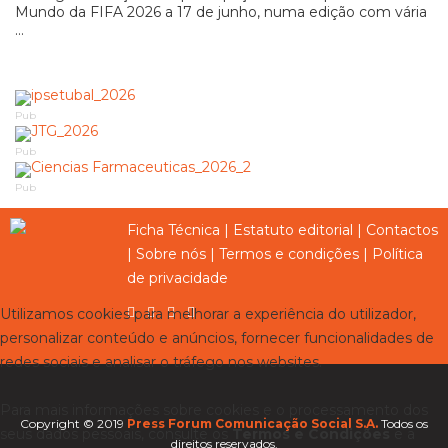
Mundo da FIFA 2026 a 17 de junho, numa edição com vária
...
Pub
Pub
Pub
Ficha Técnica
|
Estatuto editorial
|
Contactos
|
Sobre nós
|
Termos e condições
|
Política
de privacidade
Utilizamos cookies para melhorar a experiência do utilizador,
personalizar conteúdo e anúncios, fornecer funcionalidades de
redes sociais e analisar o tráfego nos websites.
Para mais informações sobre cookies e o processamento dos
Copyright © 2019
Press Forum Comunicação Social S.A.
Todos os
seus dados pessoais, consulte os
Termos e Condições
e a
direitos reservados.