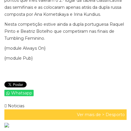
pontos que lhes valeram o 2.º lugar da tabela classificativa
das semifinais e as colocaram apenas atrás da dupla russa
composta por Ana Kornetskaya e Irina Kundius.
Nesta competição estive ainda a dupla portuguesa Raquel
Pinto e Beatriz Botelho que competiram nas finais de
Tumbling Feminino.
{module Always On}
{module Pub}
Whatsapp
Noticias
Ver mais de >
Desporto