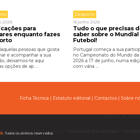
rto
Desporto
o 2026
16 junho 2026
icações para
Tudo o que precisas d
zares enquanto fazes
saber sobre o Mundial
orto
Futebol!
daquelas pessoas que gosta
Portugal começa a sua partici
inar e acompanhar a sua
no Campeonato do Mundo da
ão, deixamos-te aqui
2026 a 17 de junho, numa ediç
s opções de ap ...
com vária ...
Ficha Técnica
|
Estatuto editorial
|
Contactos
|
Sobre n
sonalizar conteúdo e anúncios, fornecer funcionalidades de redes 
us dados pessoais, consulte os
Termos e Condições
e a
Polít
A.
Todos os direitos reservados.