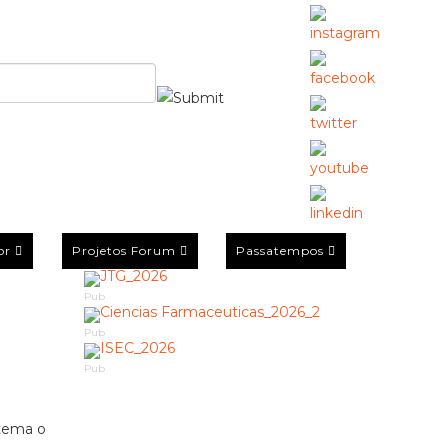
or
Projetos Forum
Passatempos
Pub
Pub
Pub
 tema o