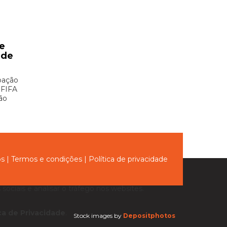
e
 de
pação
 FIFA
ão
ós
|
Termos e condições
|
Política de privacidade
sociais e analisar o tráfego nos websites.
ica de Privacidade
.
Stock images by
Depositphotos