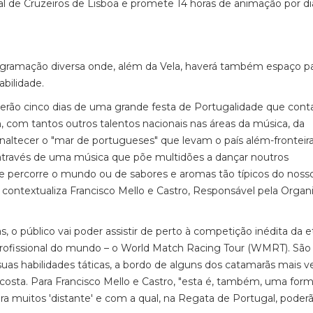
inal de Cruzeiros de Lisboa e promete 14 horas de animação por di
gramação diversa onde, além da Vela, haverá também espaço pa
bilidade.
erão cinco dias de uma grande festa de Portugalidade que conta
com tantos outros talentos nacionais nas áreas da música, da
altecer o "mar de portugueses" que levam o país além-fronteiras
 através de uma música que põe multidões a dançar noutros
ue percorre o mundo ou de sabores e aromas tão típicos do nosso
, contextualiza Francisco Mello e Castro, Responsável pela Organ
o público vai poder assistir de perto à competição inédita da 
profissional do mundo – o World Match Racing Tour (WMRT). São
 suas habilidades táticas, a bordo de alguns dos catamarãs mais v
osta. Para Francisco Mello e Castro, "esta é, também, uma for
a muitos 'distante' e com a qual, na Regata de Portugal, poderã