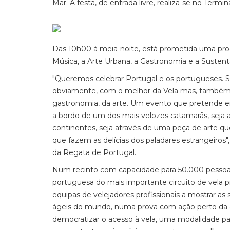
Mar. A festa, de entrada livre, realiza-se no Term
Das 10h00 à meia-noite, está prometida uma pro
Música, a Arte Urbana, a Gastronomia e a Sustenta
"Queremos celebrar Portugal e os portugueses. S
obviamente, com o melhor da Vela mas, também, 
gastronomia, da arte. Um evento que pretende en
a bordo de um dos mais velozes catamarãs, seja
continentes, seja através de uma peça de arte q
que fazem as delícias dos paladares estrangeiros"
da Regata de Portugal.
Num recinto com capacidade para 50.000 pessoas, 
portuguesa do mais importante circuito de vela 
equipas de velejadores profissionais a mostrar as
ágeis do mundo, numa prova com ação perto da c
democratizar o acesso à vela, uma modalidade par