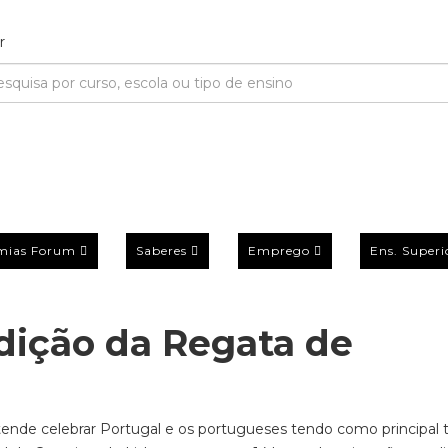
mias Forum
Saberes
Emprego
Ens. Superi
edição da Regata de
tende celebrar Portugal e os portugueses tendo como principal