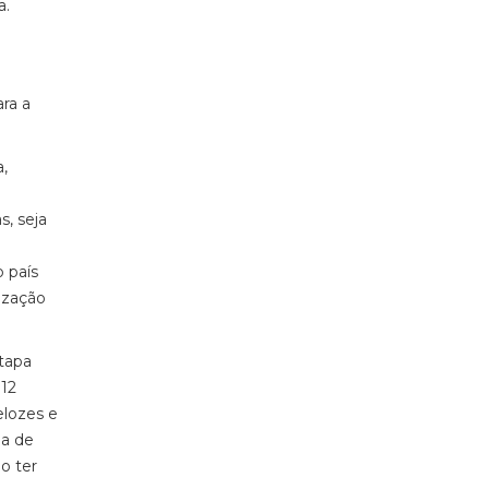
a.
ra a
,
, seja
 país
ização
etapa
 12
elozes e
ma de
o ter