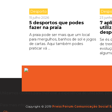
Desporto
Despo
15 julho 2026
23 junh
5 desportos que podes
7 apl
fazer na praia
utili
desp
A praia pode ser mais que um local
para mergulhos, banhos de sol e jogos
Se és 
de cartas. Aqui também podes
de tre
praticar vá ...
evoluç
alguma
Utilizamos cookies para melhorar a experiência do utilizador, per
Para mais informações sobre cookies e o processamento dos se
Copyright © 2019
Press Forum Comunicação Social S.