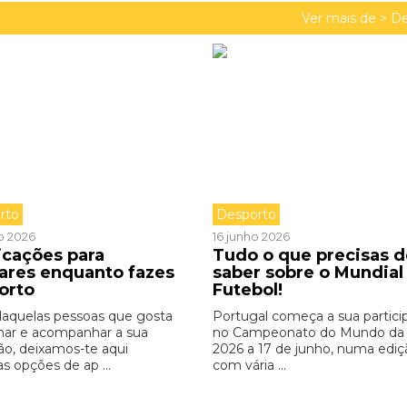
Ver mais de >
De
rto
Desporto
o 2026
16 junho 2026
icações para
Tudo o que precisas d
zares enquanto fazes
saber sobre o Mundial
orto
Futebol!
daquelas pessoas que gosta
Portugal começa a sua partici
inar e acompanhar a sua
no Campeonato do Mundo da
ão, deixamos-te aqui
2026 a 17 de junho, numa ediç
s opções de ap ...
com vária ...