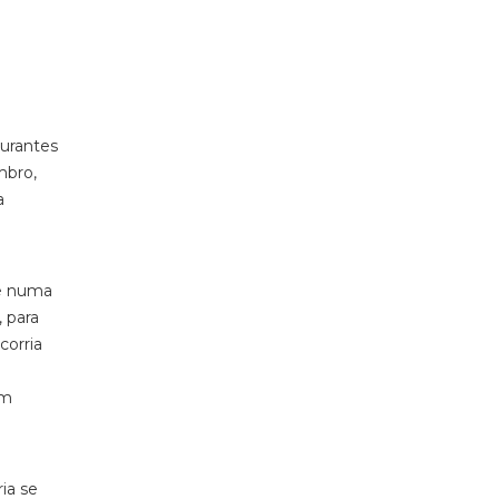
aurantes
mbro,
a
 e numa
 para
corria
em
ia se