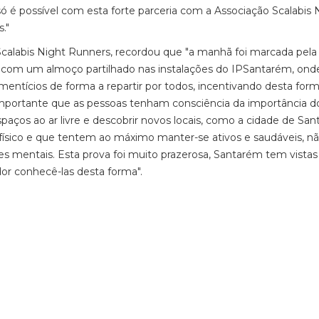
é possível com esta forte parceria com a Associação Scalabis 
."
calabis Night Runners, recordou que "a manhã foi marcada pela 
o com um almoço partilhado nas instalações do IPSantarém, ond
imentícios de forma a repartir por todos, incentivando desta for
importante que as pessoas tenham consciência da importância d
spaços ao ar livre e descobrir novos locais, como a cidade de Sa
 físico e que tentem ao máximo manter-se ativos e saudáveis, n
 mentais. Esta prova foi muito prazerosa, Santarém tem vistas
dor conhecê-las desta forma".