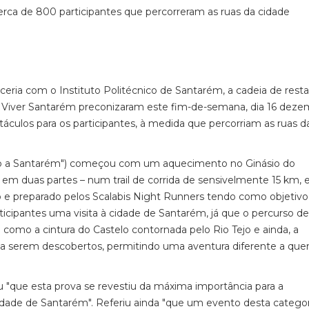
rca de 800 participantes que percorreram as ruas da cidade
eria com o Instituto Politécnico de Santarém, a cadeia de rest
 Viver Santarém preconizaram este fim-de-semana, dia 16 deze
culos para os participantes, à medida que percorriam as ruas d
salto a Santarém") começou com um aquecimento no Ginásio do
e em duas partes – num trail de corrida de sensivelmente 15 km,
o e preparado pelos Scalabis Night Runners tendo como objetivo,
ticipantes uma visita à cidade de Santarém, já que o percurso de
al como a cintura do Castelo contornada pelo Rio Tejo e ainda, a
s a serem descobertos, permitindo uma aventura diferente a qu
u "que esta prova se revestiu da máxima importância para a
ade de Santarém". Referiu ainda "que um evento desta categor