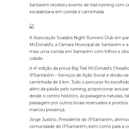
Santarém recebeu evento de trail-running com ce
escalabitana em corrida e caminhada
A Associação Scalabis Night Runners Club em parc
McDonald's, a Câmara Municipal de Santarém e a
mais uma corrida em Santarém com trilhos e obstá
cidade.
A 4ª edição da prova Big Trail McDonald's ("As
IPSantarém – Serviços de Ação Social e dividiu-s
caminhada de 6 km. Todo o percurso foi escolhid
além da paixão pelo running, proporcionar aos par
desde o centro histórico, às paisagens naturais, t
passagem por outros locais reservados e pronto
marcou presença.
Jorge Justino, Presidente do IPSantarém, afirmo
comunidade do IPSantarém, bem como para a cid