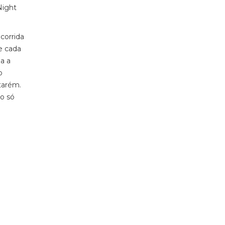
Night
corrida
e cada
ma a
o
ntarém.
ão só