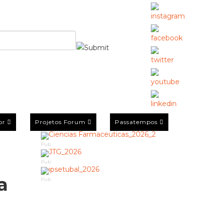
or
Projetos Forum
Passatempos
Pub
Pub
a
Pub