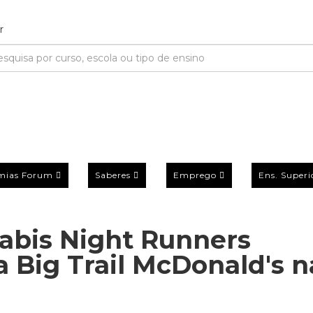
mias Forum
Saberes
Emprego
Ens. Superi
abis Night Runners
Big Trail McDonald's n