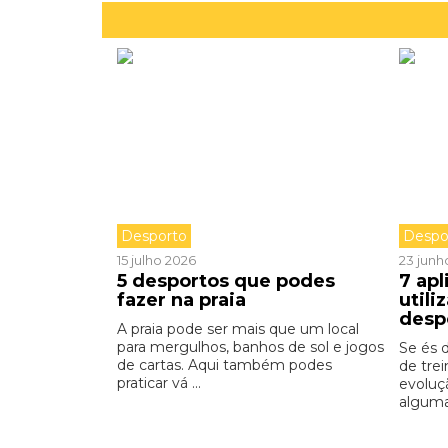
Desporto
Despo
15 julho 2026
23 junh
5 desportos que podes
7 apl
fazer na praia
utili
desp
A praia pode ser mais que um local
para mergulhos, banhos de sol e jogos
Se és 
de cartas. Aqui também podes
de tre
praticar vá ...
evoluç
alguma