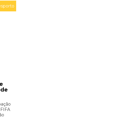
sporto
e
 de
pação
 FIFA
ão