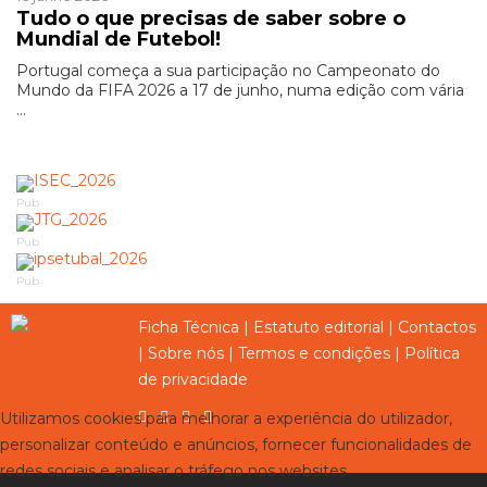
Tudo o que precisas de saber sobre o
Mundial de Futebol!
Portugal começa a sua participação no Campeonato do
Mundo da FIFA 2026 a 17 de junho, numa edição com vária
...
Pub
Pub
Pub
Ficha Técnica
|
Estatuto editorial
|
Contactos
|
Sobre nós
|
Termos e condições
|
Política
de privacidade
Utilizamos cookies para melhorar a experiência do utilizador,
personalizar conteúdo e anúncios, fornecer funcionalidades de
redes sociais e analisar o tráfego nos websites.