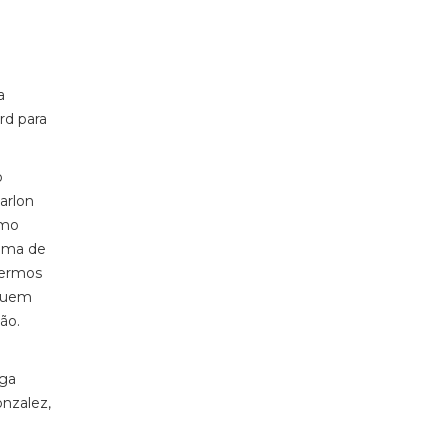
a
rd para
o
arlon
imo
cima de
termos
 Quem
ão.
iga
nzalez,