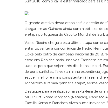
Surf 2018, com o call a estar marcado para as 8 ho
O grande atrativo desta etapa será a decisão do t
chegarem ao Guincho ainda com hipóteses de s
e etapa portuguesa do Circuito Mundial de Surf, 
Vasco Ribeiro chega a esta última etapa como cam
entanto, vai ter a concorrência de Pedro Henriqu
Lipke pelo cetro de campeão nacional de 2018. "P
estar em Peniche mais uma vez. Também era muit
tudo, espero que sejam três dias bons de surf. E
de bons surfistas. Talvez a minha experiência jog
estiver melhor e mais consistente irá fazer a dif
Todos têm surf para ganhar a etapa", afirma Vasco
Destaque para a realização na sexta-feira de um h
MEO Surf. Simão Morgado (Natação), Francisco An
Camilla Kemp e Francisco Alves numa inovadora "S