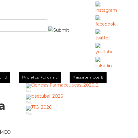
or
Projetos Forum
Passatempos
Pub
a
Pub
Pub
ga MEO