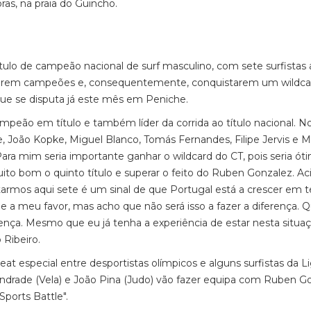
ras, na praia do Guincho.
ítulo de campeão nacional de surf masculino, com sete surfistas 
erem campeões e, consequentemente, conquistarem um wildca
que se disputa já este mês em Peniche.
peão em título e também líder da corrida ao título nacional. N
e, João Kopke, Miguel Blanco, Tomás Fernandes, Filipe Jervis e M
ara mim seria importante ganhar o wildcard do CT, pois seria ót
o bom o quinto título e superar o feito do Ruben Gonzalez. A
starmos aqui sete é um sinal de que Portugal está a crescer em 
ue a meu favor, mas acho que não será isso a fazer a diferença.
erença. Mesmo que eu já tenha a experiência de estar nesta situaç
 Ribeiro.
eat especial entre desportistas olímpicos e alguns surfistas da L
drade (Vela) e João Pina (Judo) vão fazer equipa com Ruben Go
ports Battle".