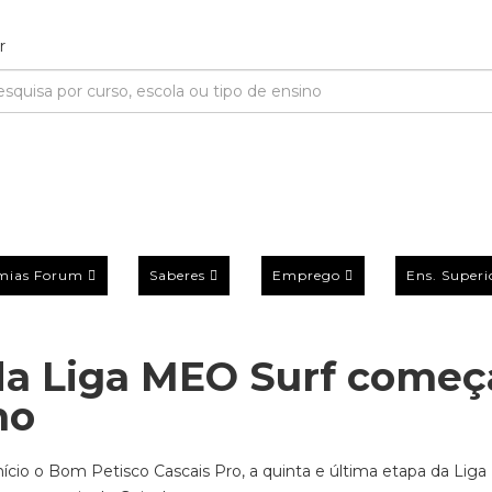
mias Forum
Saberes
Emprego
Ens. Superi
 da Liga MEO Surf começ
ho
 início o Bom Petisco Cascais Pro, a quinta e última etapa da Li