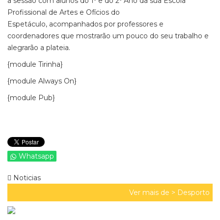
a sessão com alunos do 1º e do 2º Ano da sua Escola
Profissional de Artes e Ofícios do
Espetáculo, acompanhados por professores e
coordenadores que mostrarão um pouco do seu trabalho e
alegrarão a plateia.
{module Tirinha}
{module Always On}
{module Pub}
Whatsapp
Noticias
Ver mais de >
Desporto