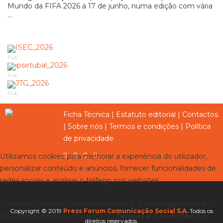
Mundo da FIFA 2026 a 17 de junho, numa edição com vária
...
Pub
Pub
Pub
Ficha Técnica
|
Estatuto editorial
|
Contactos
|
Sobre nós
|
Termos e condições
|
Política
de privacidade
Utilizamos cookies para melhorar a experiência do utilizador,
personalizar conteúdo e anúncios, fornecer funcionalidades de
redes sociais e analisar o tráfego nos websites.
Para mais informações sobre cookies e o processamento dos
Copyright © 2019
Press Forum Comunicação Social S.A.
Todos os
seus dados pessoais, consulte os
Termos e Condições
e a
direitos reservados.