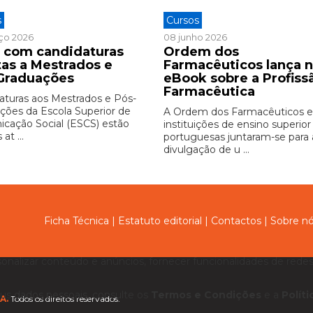
s
Cursos
ço 2026
08 junho 2026
 com candidaturas
Ordem dos
tas a Mestrados e
Farmacêuticos lança 
Graduações
eBook sobre a Profiss
Farmacêutica
aturas aos Mestrados e Pós-
ções da Escola Superior de
A Ordem dos Farmacêuticos e
cação Social (ESCS) estão
instituições de ensino superior
at ...
portuguesas juntaram-se para 
divulgação de u ...
Ficha Técnica
|
Estatuto editorial
|
Contactos
|
Sobre n
sonalizar conteúdo e anúncios, fornecer funcionalidades de redes 
us dados pessoais, consulte os
Termos e Condições
e a
Polít
A.
Todos os direitos reservados.