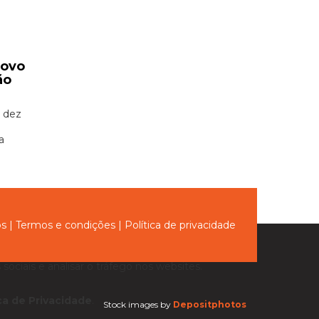
novo
ão
 dez
a
ós
|
Termos e condições
|
Política de privacidade
sociais e analisar o tráfego nos websites.
ica de Privacidade
.
Stock images by
Depositphotos