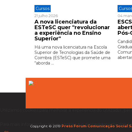
Cursos
Curso
21 julho 2026
04 mar
A nova licenciatura da
ESCS
ESTeSC quer "revolucionar
aber
a experiência no Ensino
Pós-
Superior"
Candid
Gradua
Há uma nova licenciatura na Escola
Comuni
Superior de Tecnologias da Saúde de
abertas 
Coimbra (ESTeSC) que promete uma
“aborda ...
Utilizamos cookies para melhorar a experiência do utilizador, per
Para mais informações sobre cookies e o processamento dos se
Copyright © 2019
Press Forum Comunicação Social S.