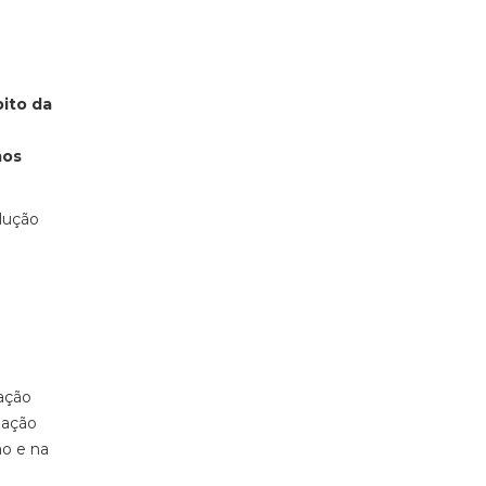
ito da
mos
lução
ação
ização
ão e na