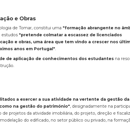
cação e Obras
nologia de Tomar, constitui uma
"formação abrangente no âmb
de estudos
"pretende colmatar a escassez de licenciados
icação e obras, uma área que tem vindo a crescer nos últi
óximos anos em Portugal"
.
de de aplicação de conhecimentos dos estudantes
na reso
trução.
itados a exercer a sua atividade na vertente da gestão da
m como na gestão do património"
, designadamente na particip
de projetos da atividade imobiliária, do projeto, direção e fiscal
emodelação do edificado, no setor público ou privado, na formaç