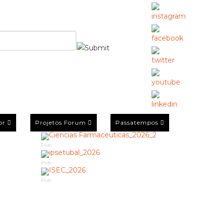
or
Projetos Forum
Passatempos
Pub
Pub
Pub