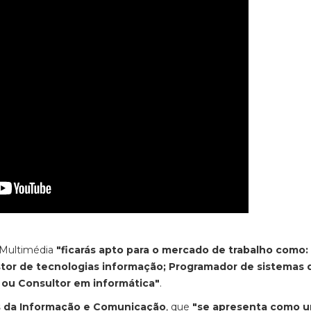
s Multimédia
"ficarás apto para o mercado de trabalho como:
stor de tecnologias informação; Programador de sistemas 
 ou Consultor em informática"
.
s da Informação e Comunicação
, que
"se apresenta como 