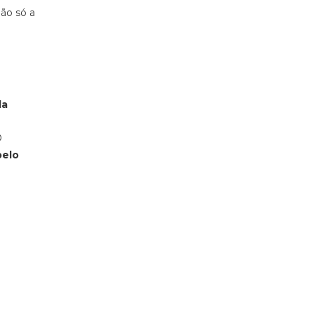
ão só a
da
O
pelo