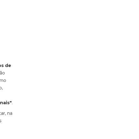
os de
Vão
omo
o,
nais"
.
ar, na
s