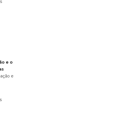
s
ão e o
as
lação e
s