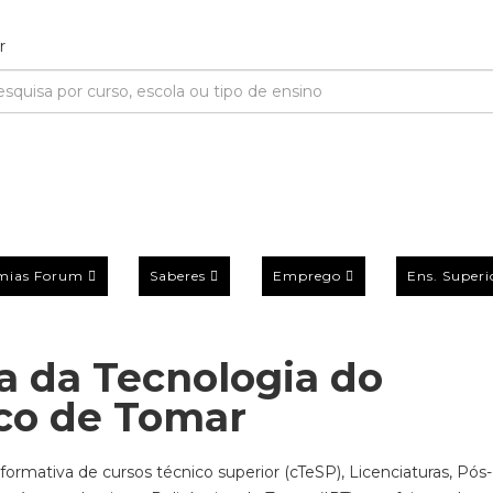
mias Forum
Saberes
Emprego
Ens. Superi
ea da Tecnologia do
ico de Tomar
ormativa de cursos técnico superior (cTeSP), Licenciaturas, Pós-