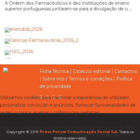
A Ordem dos Farmacêuticos e dez instituições de ensino
superior portuguesas juntaram-se para a divulgação de u ...
Pub
Pub
Pub
Ficha Técnica
|
Estatuto editorial
|
Contactos
|
Sobre nós
|
Termos e condições
|
Política
de privacidade
Utilizamos cookies para melhorar a experiência do utilizador,
personalizar conteúdo e anúncios, fornecer funcionalidades de
redes sociais e analisar o tráfego nos websites.
Para mais informações sobre cookies e o processamento dos
Copyright © 2019
Press Forum Comunicação Social S.A.
Todos os
seus dados pessoais, consulte os
Termos e Condições
e a
direitos reservados.