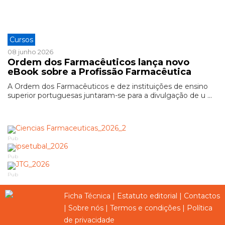
Cursos
08 junho 2026
Ordem dos Farmacêuticos lança novo
eBook sobre a Profissão Farmacêutica
A Ordem dos Farmacêuticos e dez instituições de ensino
superior portuguesas juntaram-se para a divulgação de u ...
Pub
Pub
Pub
Ficha Técnica
|
Estatuto editorial
|
Contactos
|
Sobre nós
|
Termos e condições
|
Política
de privacidade