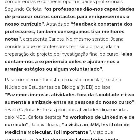
competências e conhecer oportunidades profissionais.
Segundo Carlota,
“os professores dão-nos capacidades
de procurar outros contactos para enriquecermos o
nosso currículo”
. Através do
“feedback constante dos
professores, também conseguimos tirar melhores
notas”
, acrescenta Carlota. No mesmo sentido, Joana
considera que os professores têm sido uma ajuda na
preparação do projeto de investigação final do curso: “
eles
contam-nos a experiência deles e ajudam-nos a
arranjar estágios ou algum voluntariado”
.
Para complementar esta formação curricular, existe o
Núcleo de Estudantes de Biologia (NEB) do Ispa.
“Fazemos imensas atividades fora da faculdade e isso
aumenta a amizade entre as pessoas do nosso curso”
,
revela Carlota. Entre as principais atividades dinamizadas
pelo NEB, Carlota destaca
“o workshop de LinkedIn e de
currículo”
. Já para Joana,
“a visita ao iMM, Instituto de
Medicina Molecular, foi importante”
, visto que
conseguiram
“estar dentro de laboratórios onde