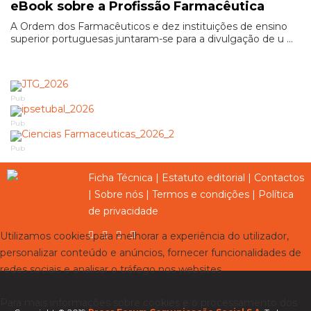
eBook sobre a Profissão Farmacêutica
A Ordem dos Farmacêuticos e dez instituições de ensino
superior portuguesas juntaram-se para a divulgação de u ...
Pub
Pub
Pub
Ficha Técnica
|
Estatuto editorial
|
Contactos
|
Sobre nós
|
Termos e condições
|
Política
de privacidade
Utilizamos cookies para melhorar a experiência do utilizador,
personalizar conteúdo e anúncios, fornecer funcionalidades de
redes sociais e analisar o tráfego nos websites.
Para mais informações sobre cookies e o processamento dos