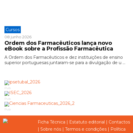
Cursos
08 junho 2026
Ordem dos Farmacêuticos lança novo
eBook sobre a Profissão Farmacêutica
A Ordem dos Farmacêuticos e dez instituições de ensino
superior portuguesas juntaram-se para a divulgação de u ...
Pub
Pub
Pub
Ficha Técnica
|
Estatuto editorial
|
Contactos
|
Sobre nós
|
Termos e condições
|
Política