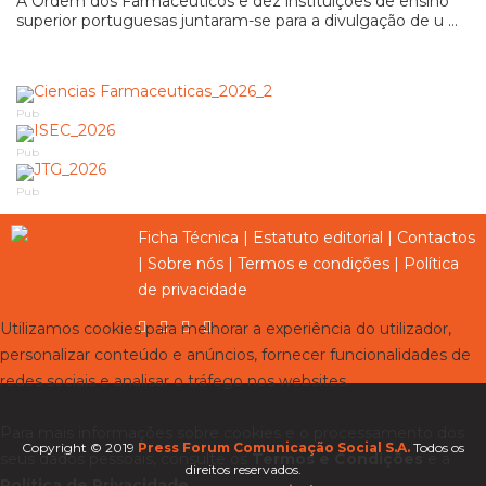
A Ordem dos Farmacêuticos e dez instituições de ensino
superior portuguesas juntaram-se para a divulgação de u ...
Pub
Pub
Pub
Ficha Técnica
|
Estatuto editorial
|
Contactos
|
Sobre nós
|
Termos e condições
|
Política
de privacidade
Utilizamos cookies para melhorar a experiência do utilizador,
personalizar conteúdo e anúncios, fornecer funcionalidades de
redes sociais e analisar o tráfego nos websites.
Para mais informações sobre cookies e o processamento dos
Copyright © 2019
Press Forum Comunicação Social S.A.
Todos os
seus dados pessoais, consulte os
Termos e Condições
e a
direitos reservados.
Política de Privacidade
.