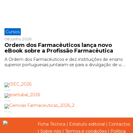
Cursos
08 junho 2026
Ordem dos Farmacêuticos lança novo
eBook sobre a Profissão Farmacêutica
A Ordem dos Farmacêuticos e dez instituições de ensino
superior portuguesas juntaram-se para a divulgação de u ...
Pub
Pub
Pub
Ficha Técnica
|
Estatuto editorial
|
Contactos
|
Sobre nós
|
Termos e condições
|
Política