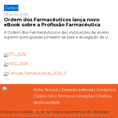
Cursos
08 junho 2026
Ordem dos Farmacêuticos lança novo
eBook sobre a Profissão Farmacêutica
A Ordem dos Farmacêuticos e dez instituições de ensino
superior portuguesas juntaram-se para a divulgação de u ...
Pub
Pub
Pub
Ficha Técnica
|
Estatuto editorial
|
Contactos
|
Sobre nós
|
Termos e condições
|
Política
de privacidade
Utilizamos cookies para melhorar a experiência do utilizador,