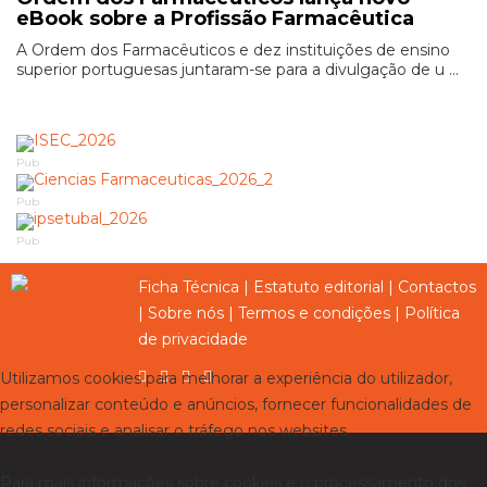
eBook sobre a Profissão Farmacêutica
A Ordem dos Farmacêuticos e dez instituições de ensino
superior portuguesas juntaram-se para a divulgação de u ...
Pub
Pub
Pub
Ficha Técnica
|
Estatuto editorial
|
Contactos
|
Sobre nós
|
Termos e condições
|
Política
de privacidade
Utilizamos cookies para melhorar a experiência do utilizador,
personalizar conteúdo e anúncios, fornecer funcionalidades de
redes sociais e analisar o tráfego nos websites.
Para mais informações sobre cookies e o processamento dos