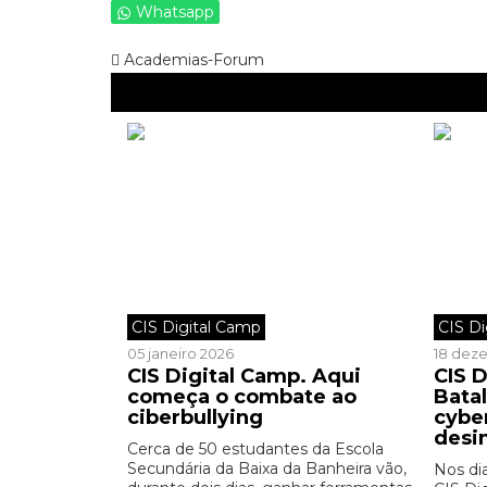
Whatsapp
Academias-Forum
CIS Digital Camp
CIS D
05 janeiro 2026
18 dez
CIS Digital Camp. Aqui
CIS 
começa o combate ao
Batal
ciberbullying
cybe
desi
Cerca de 50 estudantes da Escola
Secundária da Baixa da Banheira vão,
Nos di