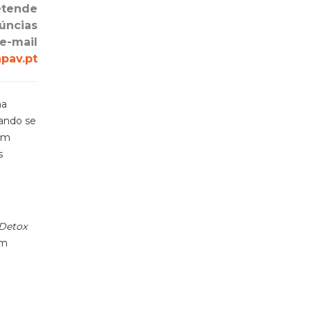
etende
núncias
e-mail
pav.pt
na
uando se
com
s
Detox
ém