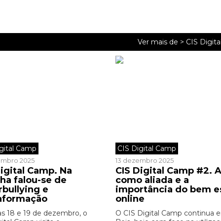
Ver mais de >
CIS Digit
igital Camp
CIS Digital Camp
embro 2025
13 dezembro 2025
Digital Camp. Na
CIS Digital Camp #2. A
ha falou-se de
como aliada e a
rbullying e
importância do bem e
nformação
online
as 18 e 19 de dezembro, o
O CIS Digital Camp continua 