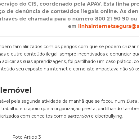
serviço do CIS, coordenado pela APAV. Esta linha pr
iço de denúncia de conteúdos ilegais online. As de
através de chamada para o número 800 21 90 90 ou 
em
linhainternetsegura@a
ambém famialirizados com os perigos com que se podem cruzar 
ímas e outro conteúdo ilegal, sempre incentivados a denunciar q
plicar as suas aprendizagens, foi partilhado um caso prático, 
onteúdo seu exposto na internet e como isto impactava não só o
elemóvel
nsável pela segunda atividade da manhã que se focou num
Data 
o trabalho e o apoio que a organização presta, partilhando tamb
liarizados com conceitos como
sextortion
e ciberbullying.