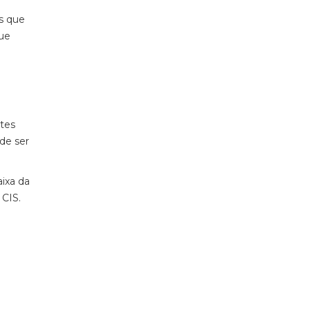
s que
que
tes
de ser
ixa da
o CIS.