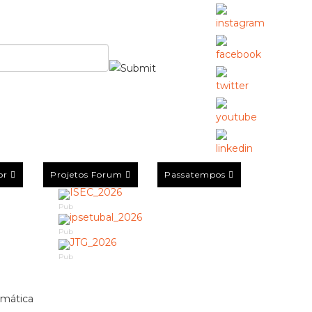
or
Projetos Forum
Passatempos
Pub
Pub
Pub
emática