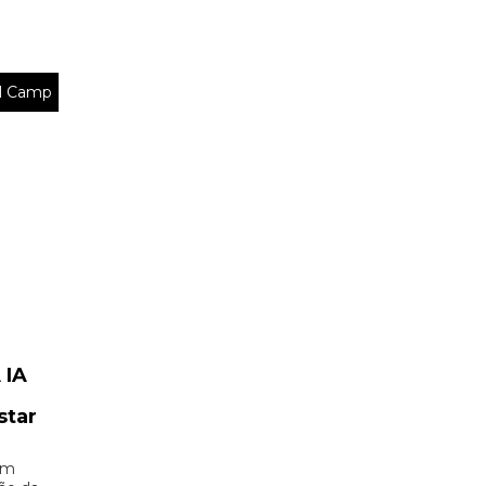
al Camp
 IA
star
em