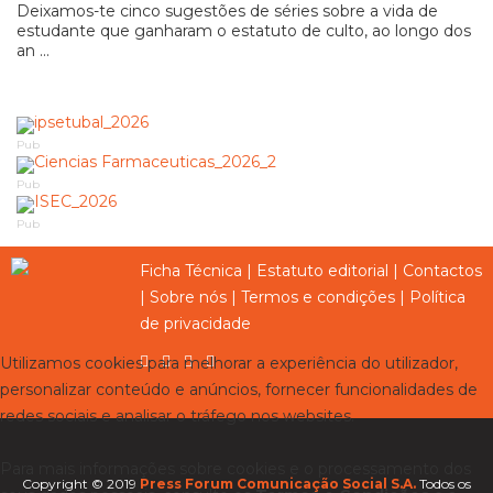
Deixamos-te cinco sugestões de séries sobre a vida de
estudante que ganharam o estatuto de culto, ao longo dos
an ...
Pub
Pub
Pub
Ficha Técnica
|
Estatuto editorial
|
Contactos
|
Sobre nós
|
Termos e condições
|
Política
de privacidade
Utilizamos cookies para melhorar a experiência do utilizador,
personalizar conteúdo e anúncios, fornecer funcionalidades de
redes sociais e analisar o tráfego nos websites.
Para mais informações sobre cookies e o processamento dos
Copyright © 2019
Press Forum Comunicação Social S.A.
Todos os