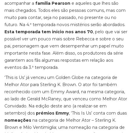
acompanhar a
família Pearson
e aqueles que lhes são
mais chegados. Todos eles são pessoas comuns, mas com
muito para contar, seja no passado, no presente ou no
futuro. Na 4.ª temporada novos mistérios serão abordados.
Esta temporada tem início nos anos 70
, pelo que vai ser
possível ver um pouco mais sobre Rebecca e sobre o seu
pai, personagem que vem desempenhar um papel muito
importante nesta fase. Além disso, os produtores da série
garantem aos fãs algumas respostas em relação aos
eventos da 3.ª temporada.
‘This is Us’ já venceu um Golden Globe na categoria de
Melhor Ator para Sterling K. Brown. O ator foi também
reconhecido com um Emmy Award, na mesma categoria,
ao lado de Gerald McRaney, que venceu como Melhor Ator
Convidado. Na edição deste ano (a realizar-se em
setembro) dos
prémios Emmy
, ‘This Is Us’ conta com duas
nomeações
na categoria de Melhor Ator – Sterling K.
Brown e Milo Ventimiglia; uma nomeação na categoria de