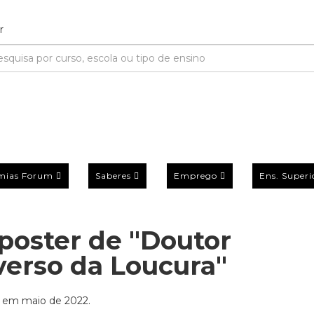
mias Forum
Saberes
Emprego
Ens. Superi
 poster de "Doutor
verso da Loucura"
s em maio de 2022.