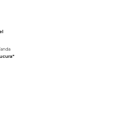
el
Wanda
ucura"