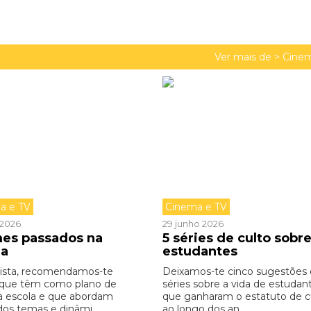
Ver mais de >
Cinem
a e TV
Cinema e TV
o 2026
29 junho 2026
lmes passados na
5 séries de culto sobr
la
estudantes
lista, recomendamos-te
Deixamos-te cinco sugestões
 que têm como plano de
séries sobre a vida de estudan
a escola e que abordam
que ganharam o estatuto de cu
dos temas e dinâmi ...
ao longo dos an ...