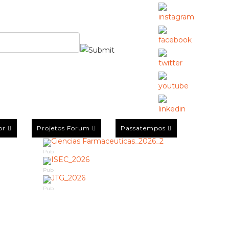
or
Projetos Forum
Passatempos
Pub
Pub
Pub