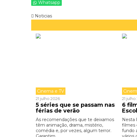
Whatsapp
Noticias
Cinema e TV
Cinem
21 julho 2026
21 julh
5 séries que se passam nas
6 fi
férias de verão
Esco
As recomendações que te deixamos
Nesta 
têm animação, drama, mistério,
filmes
comédia e, por vezes, algum terror.
fundo 
Garantim ...
vários 