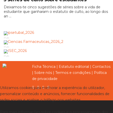
Deixamos-te cinco sugestões de séries sobre a vida de
estudante que ganharam o estatuto de culto, ao longo dos
an ...
Pub
Pub
Pub
Ficha Técnica
|
Estatuto editorial
|
Contactos
|
Sobre nós
|
Termos e condições
|
Política
de privacidade
Utilizamos cookies para melhorar a experiência do utilizador,
personalizar conteúdo e anúncios, fornecer funcionalidades de
redes sociais e analisar o tráfego nos websites.
Para mais informações sobre cookies e o processamento dos