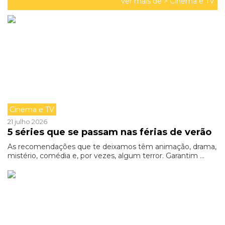
Ver mais de >
Cinema e TV
Cinema e TV
21 julho 2026
5 séries que se passam nas férias de verão
As recomendações que te deixamos têm animação, drama,
mistério, comédia e, por vezes, algum terror. Garantim ...