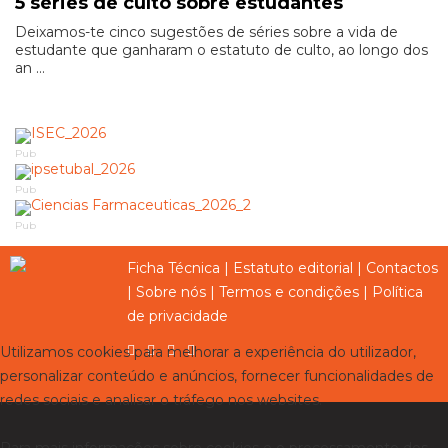
5 séries de culto sobre estudantes
Deixamos-te cinco sugestões de séries sobre a vida de
estudante que ganharam o estatuto de culto, ao longo dos
an ...
Pub
Pub
Pub
Ficha Técnica
|
Estatuto editorial
|
Contactos
|
Sobre nós
|
Termos e condições
|
Política
de privacidade
Utilizamos cookies para melhorar a experiência do utilizador,
personalizar conteúdo e anúncios, fornecer funcionalidades de
redes sociais e analisar o tráfego nos websites.