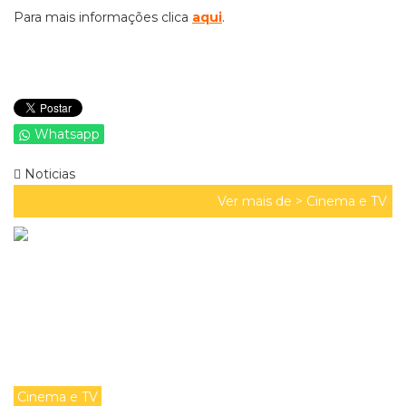
Para mais informações clica
aqu
i
.
Whatsapp
Noticias
Ver mais de >
Cinema e TV
Cinema e TV