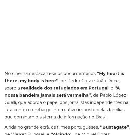
No cinema destacam-se os documentários
“My heart is
there, my body is here”
, de Pedro Cruz e João Doce,
sobre a
realidade dos refugiados em Portugal
, e
“A
nossa bandeira jamais será vermelha”
, de Pablo López
Guelli, que aborda o papel dos jornalistas independentes na
luta contra o embargo informativo imposto pelas famílias
que dominam o sistema de informação no Brasil.
Ainda no grande ecrã, os filmes portugueses,
“Bustagate”
,
de Welket Bungué, e
“Alcindo”
, de Miguel Dores,