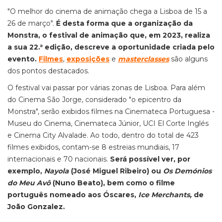
"O melhor do cinema de animação chega a Lisboa de 15 a
26 de março".
É desta forma que a organização da
Monstra, o festival de animação que, em 2023, realiza
a sua 22.ª edição, descreve a oportunidade criada pelo
evento.
Filmes
,
exposições
e
masterclasses
são alguns
dos pontos destacados.
O festival vai passar por várias zonas de Lisboa. Para além
do Cinema São Jorge, considerado "o epicentro da
Monstra", serão exibidos filmes na Cinemateca Portuguesa -
Museu do Cinema, Cinemateca Júnior, UCI El Corte Inglés
e Cinema City Alvalade. Ao todo, dentro do total de 423
filmes exibidos, contam-se 8 estreias mundiais, 17
internacionais e 70 nacionais.
Será possível ver, por
exemplo,
Nayola
(José Miguel Ribeiro) ou
Os Demónios
do Meu Avô
(Nuno Beato),
bem como o filme
português nomeado aos Óscares,
Ice Merchants,
de
João Gonzalez.