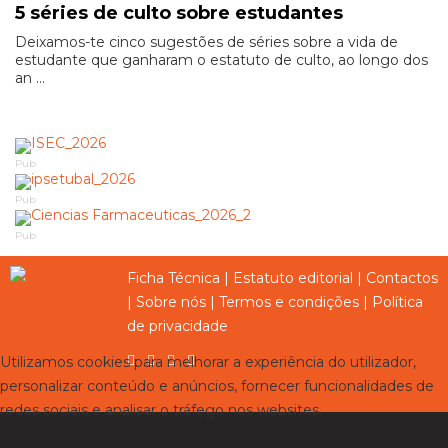
5 séries de culto sobre estudantes
Deixamos-te cinco sugestões de séries sobre a vida de
estudante que ganharam o estatuto de culto, ao longo dos
an ...
Pub
Pub
Pub
Ficha Técnica
|
Estatuto editorial
|
Contactos
|
Sobre nós
|
Termos e condições
|
Política
de privacidade
Utilizamos cookies para melhorar a experiência do utilizador,
personalizar conteúdo e anúncios, fornecer funcionalidades de
redes sociais e analisar o tráfego nos websites.