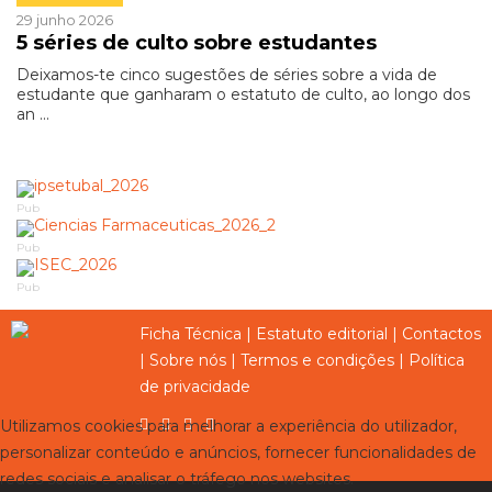
29 junho 2026
5 séries de culto sobre estudantes
Deixamos-te cinco sugestões de séries sobre a vida de
estudante que ganharam o estatuto de culto, ao longo dos
an ...
Pub
Pub
Pub
Ficha Técnica
|
Estatuto editorial
|
Contactos
|
Sobre nós
|
Termos e condições
|
Política
de privacidade
Utilizamos cookies para melhorar a experiência do utilizador,
personalizar conteúdo e anúncios, fornecer funcionalidades de
redes sociais e analisar o tráfego nos websites.