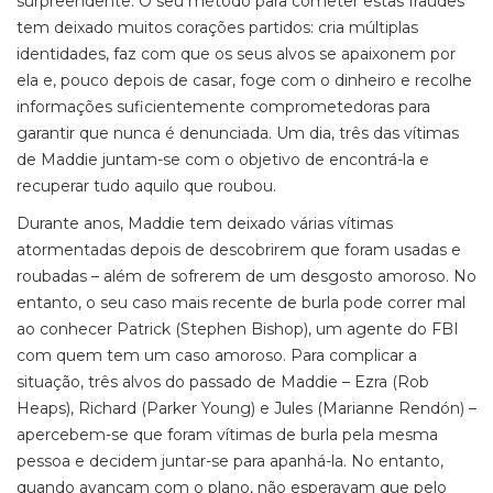
surpreendente. O seu método para cometer estas fraudes
tem deixado muitos corações partidos: cria múltiplas
identidades, faz com que os seus alvos se apaixonem por
ela e, pouco depois de casar, foge com o dinheiro e recolhe
informações suficientemente comprometedoras para
garantir que nunca é denunciada. Um dia, três das vítimas
de Maddie juntam-se com o objetivo de encontrá-la e
recuperar tudo aquilo que roubou.
Durante anos, Maddie tem deixado várias vítimas
atormentadas depois de descobrirem que foram usadas e
roubadas – além de sofrerem de um desgosto amoroso. No
entanto, o seu caso mais recente de burla pode correr mal
ao conhecer Patrick (Stephen Bishop), um agente do FBI
com quem tem um caso amoroso. Para complicar a
situação, três alvos do passado de Maddie – Ezra (Rob
Heaps), Richard (Parker Young) e Jules (Marianne Rendón) –
apercebem-se que foram vítimas de burla pela mesma
pessoa e decidem juntar-se para apanhá-la. No entanto,
quando avançam com o plano, não esperavam que pelo