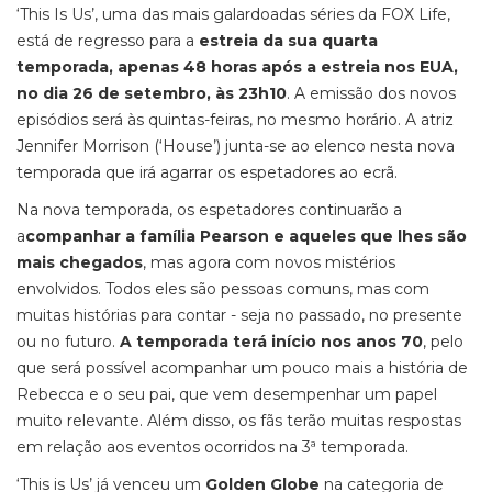
‘This Is Us’, uma das mais galardoadas séries da FOX Life,
está de regresso para a
estreia da sua quarta
temporada, apenas 48 horas após a estreia nos EUA,
no dia 26 de setembro, às 23h10
. A emissão dos novos
episódios será às quintas-feiras, no mesmo horário. A atriz
Jennifer Morrison (‘House’) junta-se ao elenco nesta nova
temporada que irá agarrar os espetadores ao ecrã.
Na nova temporada, os espetadores continuarão a
a
companhar a família Pearson e aqueles que lhes são
mais chegados
, mas agora com novos mistérios
envolvidos. Todos eles são pessoas comuns, mas com
muitas histórias para contar - seja no passado, no presente
ou no futuro.
A temporada terá início nos anos 70
, pelo
que será possível acompanhar um pouco mais a história de
Rebecca e o seu pai, que vem desempenhar um papel
muito relevante. Além disso, os fãs terão muitas respostas
em relação aos eventos ocorridos na 3ª temporada.
‘This is Us’ já venceu um
Golden Globe
na categoria de