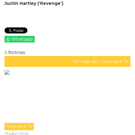
Justin Hartley (‘Revenge’)
.
Whatsapp
Noticias
Ver mais de >
Cinema e TV
Cinema e TV
21 julho 2026