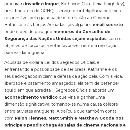
procuram
invadir o Iraque
, Katharine Gun (Keira Knightley),
uma tradutora do GCHQ - serviço de inteligência britânico
responsável pela garantia de informação ao Governo
Britânico e às Forças Armadas -,divulga um
email secreto
onde é pedido para que
membros do Conselho de
Segurança das Nações Unidas sejam espiados
, com o
objetivo de forçá-los a votar favoravelmente a resolução
para validar a guerra.
Acusada de violar a Lei dos Segredos Oficiais, e
enfrentando a possibilidade de ser presa, Katharine e os
seus advogados iniciam a defesa da ação dela. Com a vida,
liberdade e casamento ameaçados, ela tem de defender
aquilo em que acredita... 'Segredos Oficiais' aborda um
acontecimento verídico
que viria a ganhar uma
dimensão significativa, tornando-se numa causa célebre
entre ativistas antiguerra. A película que também conta
com
Ralph Fiennes, Matt Smith e Matthew Goode nos
principais papéis chega às salas de cinema nacionais a