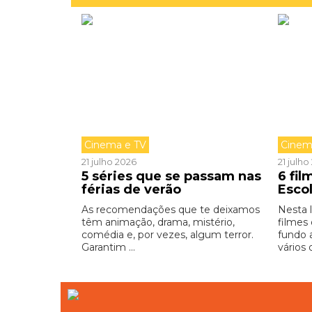
Cinema e TV
Cinem
21 julho 2026
21 julh
5 séries que se passam nas
6 fi
férias de verão
Esco
As recomendações que te deixamos
Nesta 
têm animação, drama, mistério,
filmes
comédia e, por vezes, algum terror.
fundo 
Garantim ...
vários 