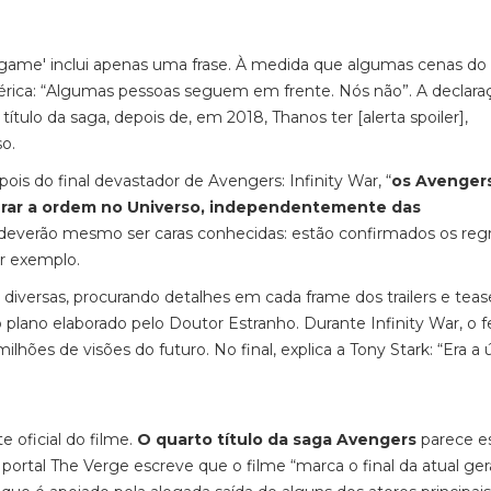
game' inclui apenas uma frase. À medida que algumas cenas do 
rica: “Algumas pessoas seguem em frente. Nós não”. A declara
ítulo da saga, depois de, em 2018, Thanos ter [alerta spoiler],
o.
ois do final devastador de Avengers: Infinity War, “
os Avengers
aurar a ordem no Universo, independentemente das
s” deverão mesmo ser caras conhecidas: estão confirmados os reg
r exemplo.
diversas, procurando detalhes em cada frame dos trailers e teas
 plano elaborado pelo Doutor Estranho. Durante Infinity War, o fe
ilhões de visões do futuro. No final, explica a Tony Stark: “Era a 
e oficial do filme.
O quarto título da saga Avengers
parece e
portal The Verge escreve que o filme “marca o final da atual ge