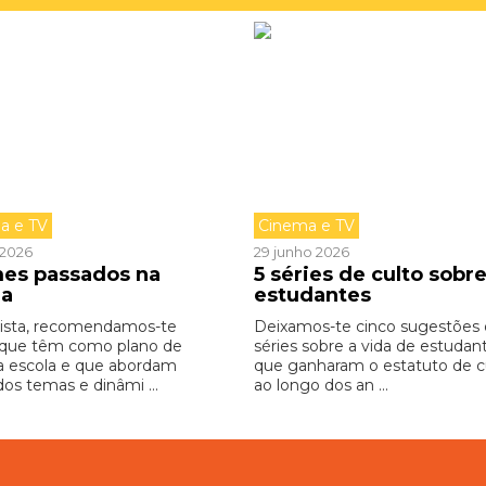
a e TV
Cinema e TV
o 2026
29 junho 2026
lmes passados na
5 séries de culto sobr
la
estudantes
lista, recomendamos-te
Deixamos-te cinco sugestões
 que têm como plano de
séries sobre a vida de estudan
a escola e que abordam
que ganharam o estatuto de cu
dos temas e dinâmi ...
ao longo dos an ...