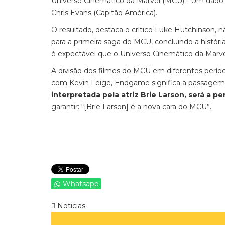
Universo Cinemático da Marvel (MCU)”. Um dado q
Chris Evans (Capitão América).
O resultado, destaca o crítico Luke Hutchinson, 
para a primeira saga do MCU, concluindo a histór
é expectável que o Universo Cinemático da Marvel 
A divisão dos filmes do MCU em diferentes períod
com Kevin Feige, Endgame significa a passagem 
interpretada pela atriz Brie Larson, será a 
garantir: “[Brie Larson] é a nova cara do MCU”.
Whatsapp
Noticias