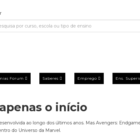
mias Forum
Saberes
Emprego
Ens. Superi
apenas o início
 desenvolvida ao longo dos últimos anos. Mas Avengers: Endgam
entro do Universo da Marvel.