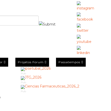
or
Projetos Forum
Passatempos
Pub
Pub
Pub
e