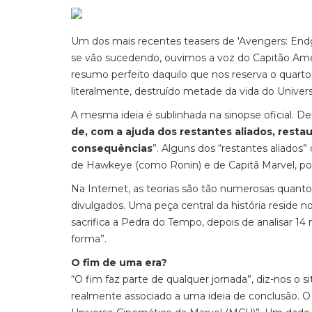
Um dos mais recentes teasers de 'Avengers: End
se vão sucedendo, ouvimos a voz do Capitão Amé
resumo perfeito daquilo que nos reserva o quarto t
literalmente, destruído metade da vida do Univers
A mesma ideia é sublinhada na sinopse oficial. Dep
de, com a ajuda dos restantes aliados, rest
consequências
”. Alguns dos “restantes aliado
de Hawkeye (como Ronin) e de Capitã Marvel, po
Na Internet, as teorias são tão numerosas quanto 
divulgados. Uma peça central da história reside no
sacrifica a Pedra do Tempo, depois de analisar 14 m
forma”.
O fim de uma era?
“O fim faz parte de qualquer jornada”, diz-nos o sit
realmente associado a uma ideia de conclusão. O 