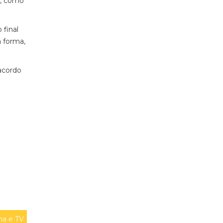
s, como
 final
a forma,
 acordo
a e TV