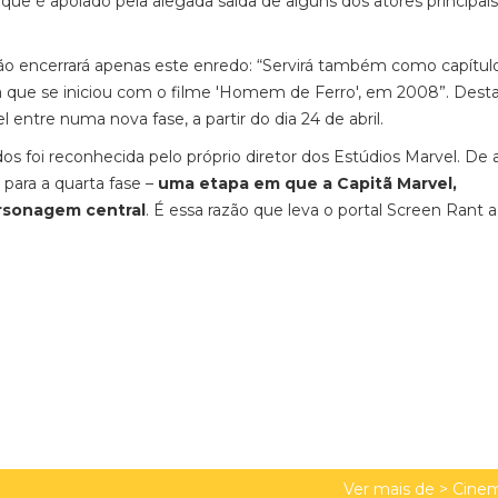
ue é apoiado pela alegada saída de alguns dos atores principai
não encerrará apenas este enredo: “Servirá também como capítulo
ia que se iniciou com o filme 'Homem de Ferro', em 2008”. Dest
entre numa nova fase, a partir do dia 24 de abril.
os foi reconhecida pelo próprio diretor dos Estúdios Marvel. De
para a quarta fase –
uma etapa em que a Capitã Marvel,
personagem central
. É essa razão que leva o portal Screen Rant a
Ver mais de >
Cinem