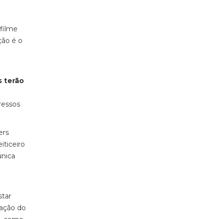
filme
ção é o
 terão
ressos
ers
iticeiro
única
star
ração do