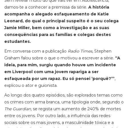
Sem revelar muito do que vais ver em
Adolescência
,
damos-te a conhecer a premissa da série.
A história
acompanha o alegado esfaqueamento de Katie
Leonard, do qual o principal suspeito é o seu colega
Jamie Miller, bem como a investigação e as suas
consequências para as famílias e colegas destes
estudantes.
Em conversa com a publicação
Radio Times
, Stephen
Graham falou sobre o que o motivou a escrever a série.
“A
ideia, para mim, surgiu quando houve um incidente
em Liverpool com uma jovem rapariga a ser
esfaqueada por um rapaz. Eu só pensei ‘porquê?’”
,
explicou o ator e guionista.
Ao longo dos quatro episódios, são explorados temas como
os crimes com arma branca, uma tipologia onde, segundo o
The Guardian,
se regista um aumento de 240% de mortes
entre os jovens. Por outro lado, a
influência das redes
sociais sobre os mais jovens, a masculinidade tóxica e a