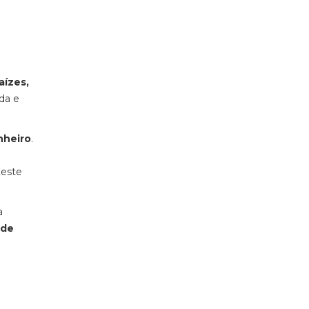
aízes,
da e
nheiro
.
Leste
a
 de