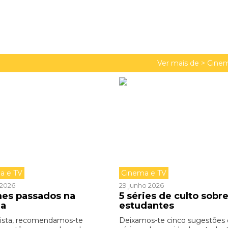
Ver mais de >
Cinem
a e TV
Cinema e TV
o 2026
29 junho 2026
lmes passados na
5 séries de culto sobr
la
estudantes
lista, recomendamos-te
Deixamos-te cinco sugestões