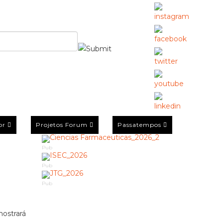
or
Projetos Forum
Passatempos
Pub
Pub
Pub
mostrará