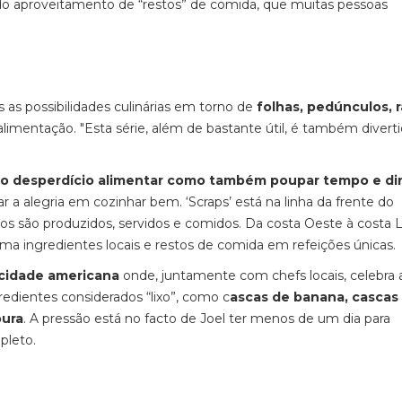
do aproveitamento de “restos” de comida, que muitas pessoas
as possibilidades culinárias em torno de
folhas, pedúnculos, r
limentação. "Esta série, além de bastante útil, é também diverti
ir o desperdício alimentar como também poupar tempo e di
 a alegria em cozinhar bem. ‘Scraps’ está na linha da frente do
 são produzidos, servidos e comidos. Da costa Oeste à costa 
ma ingredientes locais e restos de comida em refeições únicas.
 cidade americana
onde, juntamente com chefs locais, celebra 
redientes considerados “lixo”, como c
ascas de banana, cascas
oura
. A pressão está no facto de Joel ter menos de um dia para
pleto.