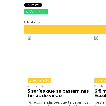
Whatsapp
Noticias
Cinema e TV
Cinem
21 julho 2026
21 julh
5 séries que se passam nas
6 fi
férias de verão
Esco
As recomendações que te deixamos
Nesta 