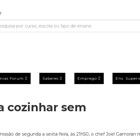
mias Forum
Saberes
Emprego
Ens. Superi
a cozinhar sem
missão de segunda a sexta-feira, às 21h50, o chef Joel Gamoran 