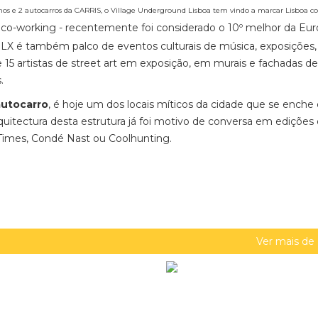
mos e 2 autocarros da CARRIS, o Village Underground Lisboa tem vindo a marcar Lisboa c
co-working - recentemente foi considerado o 10º melhor da Eu
ULX é também palco de eventos culturais de música, exposições, 
 artistas de street art em exposição, em murais e fachadas de
.
autocarro
, é hoje um dos locais míticos da cidade que se enche
 arquitectura desta estrutura já foi motivo de conversa em edições
Times, Condé Nast ou Coolhunting.
Ver mais de