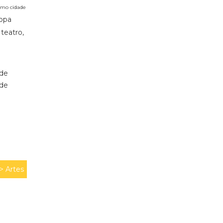
omo cidade
ropa
teatro,
 de
 de
 >
Artes