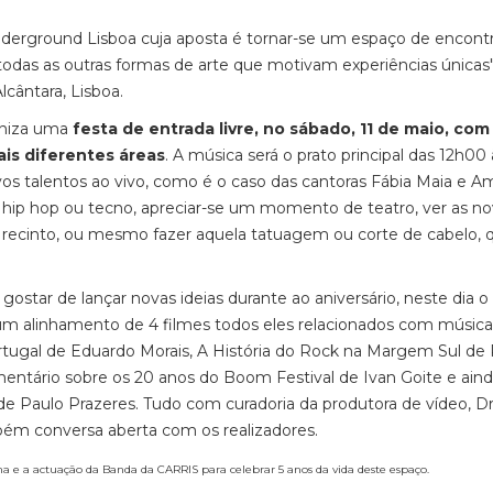
Underground Lisboa cuja aposta é tornar-se um espaço de encont
odas as outras formas de arte que motivam experiências únicas"
cântara, Lisboa.
aniza uma
festa de entrada livre, no sábado, 11 de maio, com
ais diferentes áreas
. A música será o prato principal das 12h00 
 talentos ao vivo, como é o caso das cantoras Fábia Maia e A
a, hip hop ou tecno, apreciar-se um momento de teatro, ver as n
 no recinto, ou mesmo fazer aquela tatuagem ou corte de cabelo, 
ostar de lançar novas ideias durante ao aniversário, neste dia 
 alinhamento de 4 filmes todos eles relacionados com músic
rtugal de Eduardo Morais, A História do Rock na Margem Sul de 
entário sobre os 20 anos do Boom Festival de Ivan Goite e aind
de Paulo Prazeres. Tudo com curadoria da produtora de vídeo, Dro
mbém conversa aberta com os realizadores.
a e a actuação da Banda da CARRIS para celebrar 5 anos da vida deste espaço.