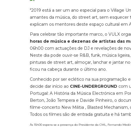
"2019 está a ser um ano especial para o Village 
amantes da música, do street art, sem esquecer t
explicam os mentores deste espaço cultural em Al
Para celebrar tão importante marco, o VULX org
horas de música e dezenas de artistas das m
06h00 com actuações de DJ e revelações de novos
Neste dia pode ouvir-se R&B, funk, música ligeir
pinturas de street art, almoçar, lanchar e jantar
ficou na cabeça durante o último ano.
Conhecido por ser eclético na sua programação e g
decide dar início ao
CINE-UNDERGROUND
com um
Portugal: A História da Música Electrónica em Po
Berton, João Tempera e Davide Pinheiro, o docum
filme-concerto New Militia , Blasted Mechanism, 
Todos os filmes são de entrada gratuita e há ta
Às 15h00 espera-se a presença do Presidente da CML, Fernando Medin