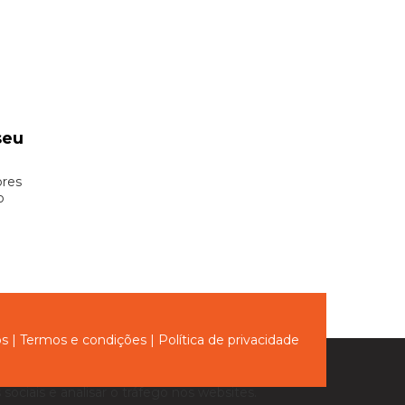
seu
ores
o
ós
|
Termos e condições
|
Política de privacidade
sociais e analisar o tráfego nos websites.