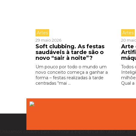
Artes
Artes
29 maio 2026
20 mai
Soft clubbing. As festas
Arte 
saudáveis à tarde são o
Artif
novo “sair à noite”?
máq
Um pouco por todo o mundo um
Todos 
novo conceito começa a ganhar a
Intelig
forma – festas realizadas à tarde
milhõe
centradas “mai ...
Qual a 
Utilizamos cookies para melhorar a experiência do utilizador, per