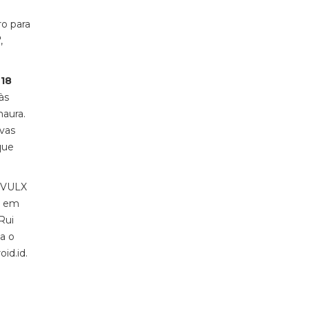
ro para
,
 18
às
maura.
ovas
que
o VULX
a em
Rui
a o
id.id.