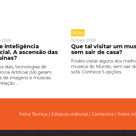
Artes
o 2026
12 maio 2026
e Inteligência
Que tal visitar um mu
icial. A ascensão das
sem sair de casa?
uinas?
Podes visitar alguns dos melh
museus do Mundo, sem sair d
os dias, tecnologias de
sofá. Conhece 5 opções.
ência Artificial (IA) geram
s de imagens e músicas.
relação ...
Ficha Técnica
|
Estatuto editorial
|
Contactos
|
Sobre n
sonalizar conteúdo e anúncios, fornecer funcionalidades de redes 