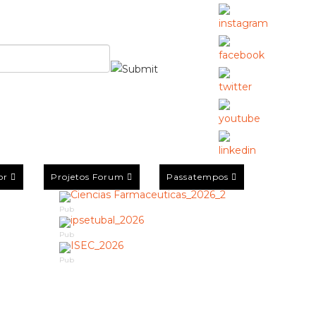
or
Projetos Forum
Passatempos
Pub
Pub
Pub