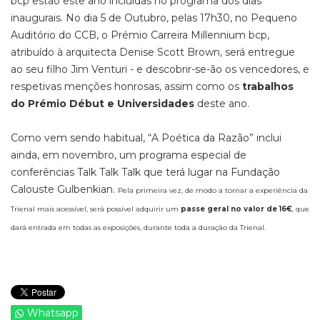
bcp estão este ano incluídas no programa dos dias
inaugurais. No dia 5 de Outubro, pelas 17h30, no Pequeno
Auditório do CCB, o Prémio Carreira Millennium bcp,
atribuído à arquitecta Denise Scott Brown, será entregue
ao seu filho Jim Venturi - e descobrir-se-ão os vencedores, e
respetivas menções honrosas, assim como os
trabalhos
do Prémio Début e Universidades
deste ano.
Como vem sendo habitual, “A Poética da Razão” inclui
ainda, em novembro, um programa especial de
conferências Talk Talk Talk que terá lugar na Fundação
Calouste Gulbenkian.
Pela primeira vez, de modo a tornar a experiência da
Trienal mais acessível, será possível adquirir um
passe geral no valor de 16€
, que
dará entrada em todas as exposições, durante toda a duração da Trienal.
Whatsapp