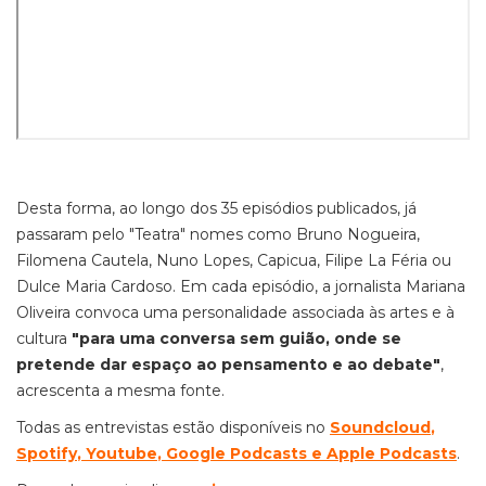
Desta forma, ao longo dos 35 episódios publicados, já
passaram pelo "Teatra" nomes como Bruno Nogueira,
Filomena Cautela, Nuno Lopes, Capicua, Filipe La Féria ou
Dulce Maria Cardoso. Em cada episódio, a jornalista Mariana
Oliveira convoca uma personalidade associada às artes e à
cultura
"para uma conversa sem guião, onde se
pretende dar espaço ao pensamento e ao debate"
,
acrescenta a mesma fonte.
Todas as entrevistas estão disponíveis no
Soundcloud
,
Spotify
,
Youtube
,
Google Podcasts
e
Apple Podcasts
.