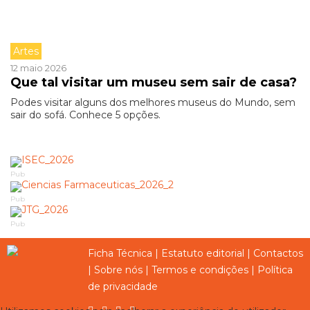
Artes
12 maio 2026
Que tal visitar um museu sem sair de casa?
Podes visitar alguns dos melhores museus do Mundo, sem
sair do sofá. Conhece 5 opções.
Pub
Pub
Pub
Ficha Técnica
|
Estatuto editorial
|
Contactos
|
Sobre nós
|
Termos e condições
|
Política
de privacidade